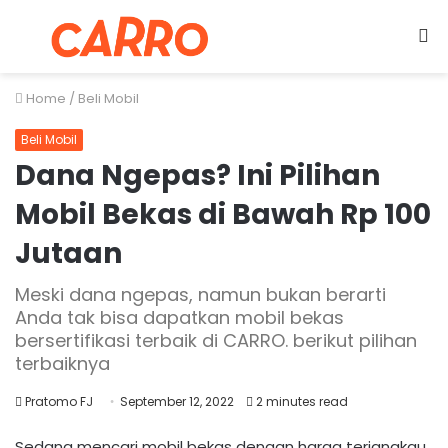
Menu
S
fo
Home
/
Beli Mobil
Beli Mobil
Dana Ngepas? Ini Pilihan
Mobil Bekas di Bawah Rp 100
Jutaan
Meski dana ngepas, namun bukan berarti
Anda tak bisa dapatkan mobil bekas
bersertifikasi terbaik di CARRO. berikut pilihan
terbaiknya
Pratomo FJ
September 12, 2022
2 minutes read
Sedang mencari mobil bekas dengan harga terjangkau