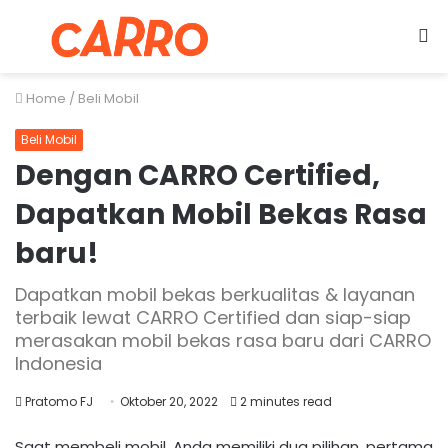
Menu
S
fo
Home
/
Beli Mobil
Beli Mobil
Dengan CARRO Certified,
Dapatkan Mobil Bekas Rasa
baru!
Dapatkan mobil bekas berkualitas & layanan
terbaik lewat CARRO Certified dan siap-siap
merasakan mobil bekas rasa baru dari CARRO
Indonesia
Pratomo FJ
Oktober 20, 2022
2 minutes read
Saat membeli mobil, Anda memiliki dua pilihan, pertama