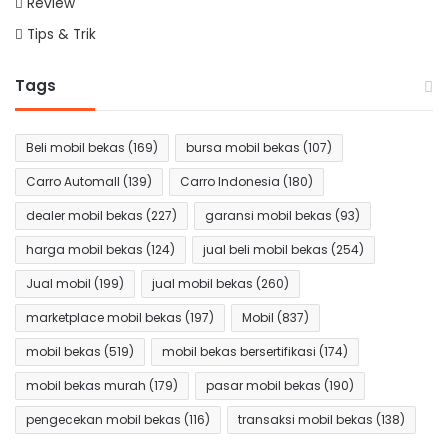
Review
Tips & Trik
Tags
Beli mobil bekas
(169)
bursa mobil bekas
(107)
Carro Automall
(139)
Carro Indonesia
(180)
dealer mobil bekas
(227)
garansi mobil bekas
(93)
harga mobil bekas
(124)
jual beli mobil bekas
(254)
Jual mobil
(199)
jual mobil bekas
(260)
marketplace mobil bekas
(197)
Mobil
(837)
mobil bekas
(519)
mobil bekas bersertifikasi
(174)
mobil bekas murah
(179)
pasar mobil bekas
(190)
pengecekan mobil bekas
(116)
transaksi mobil bekas
(138)