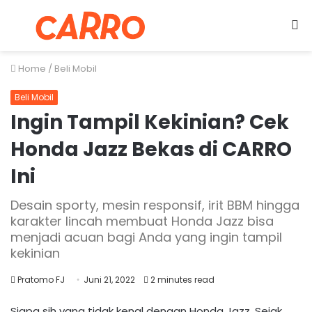
Menu
S
fo
Home
/
Beli Mobil
Beli Mobil
Ingin Tampil Kekinian? Cek
Honda Jazz Bekas di CARRO
Ini
Desain sporty, mesin responsif, irit BBM hingga
karakter lincah membuat Honda Jazz bisa
menjadi acuan bagi Anda yang ingin tampil
kekinian
Pratomo FJ
Juni 21, 2022
2 minutes read
Siapa sih yang tidak kenal dengan Honda Jazz. Sejak