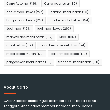
Carro Automall
(139)
Carro Indonesia
(180)
dealer mobil bekas
(227)
garansi mobil bekas
(93)
harga mobil bekas
(124)
jual beli mobil bekas
(254)
Jual mobil
(199)
jual mobil bekas
(260)
marketplace mobil bekas
(197)
Mobil
(837)
mobil bekas
(519)
mobil bekas bersertifikasi
(174)
mobil bekas murah
(179)
pasar mobil bekas
(190)
pengecekan mobil bekas
(116)
transaksi mobil bekas
(138)
About Carro
CARRO adalah platform jual beli mobil bekas terbaik di Asia
Tenggara. Anda dapat membeli berbagai mobil bekas