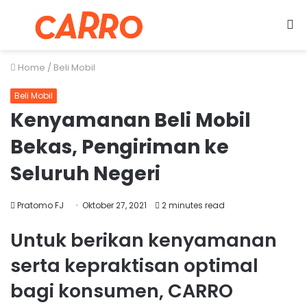
Menu
S
fo
Home
/
Beli Mobil
Beli Mobil
Kenyamanan Beli Mobil
Bekas, Pengiriman ke
Seluruh Negeri
Pratomo FJ
Oktober 27, 2021
2 minutes read
Untuk berikan kenyamanan
serta kepraktisan optimal
bagi konsumen, CARRO