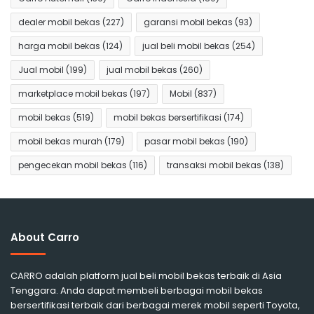
dealer mobil bekas
(227)
garansi mobil bekas
(93)
harga mobil bekas
(124)
jual beli mobil bekas
(254)
Jual mobil
(199)
jual mobil bekas
(260)
marketplace mobil bekas
(197)
Mobil
(837)
mobil bekas
(519)
mobil bekas bersertifikasi
(174)
mobil bekas murah
(179)
pasar mobil bekas
(190)
pengecekan mobil bekas
(116)
transaksi mobil bekas
(138)
About Carro
CARRO adalah platform jual beli mobil bekas terbaik di Asia
Tenggara. Anda dapat membeli berbagai mobil bekas
bersertifikasi terbaik dari berbagai merek mobil seperti Toyota,