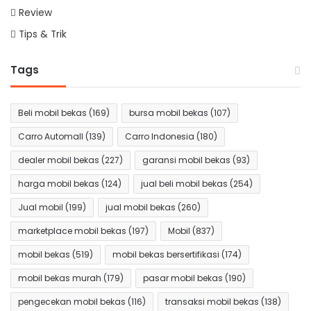
Review
Tips & Trik
Tags
Beli mobil bekas
(169)
bursa mobil bekas
(107)
Carro Automall
(139)
Carro Indonesia
(180)
dealer mobil bekas
(227)
garansi mobil bekas
(93)
harga mobil bekas
(124)
jual beli mobil bekas
(254)
Jual mobil
(199)
jual mobil bekas
(260)
marketplace mobil bekas
(197)
Mobil
(837)
mobil bekas
(519)
mobil bekas bersertifikasi
(174)
mobil bekas murah
(179)
pasar mobil bekas
(190)
pengecekan mobil bekas
(116)
transaksi mobil bekas
(138)