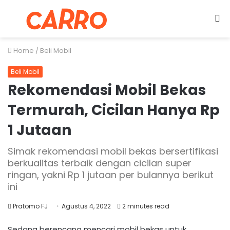
Menu
S
fo
Home
/
Beli Mobil
Beli Mobil
Rekomendasi Mobil Bekas
Termurah, Cicilan Hanya Rp
1 Jutaan
Simak rekomendasi mobil bekas bersertifikasi
berkualitas terbaik dengan cicilan super
ringan, yakni Rp 1 jutaan per bulannya berikut
ini
Pratomo FJ
Agustus 4, 2022
2 minutes read
Sedang berencana mencari mobil bekas untuk