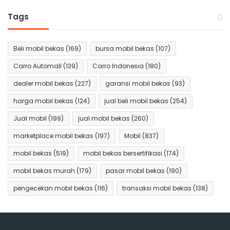
Tags
Beli mobil bekas
(169)
bursa mobil bekas
(107)
Carro Automall
(139)
Carro Indonesia
(180)
dealer mobil bekas
(227)
garansi mobil bekas
(93)
harga mobil bekas
(124)
jual beli mobil bekas
(254)
Jual mobil
(199)
jual mobil bekas
(260)
marketplace mobil bekas
(197)
Mobil
(837)
mobil bekas
(519)
mobil bekas bersertifikasi
(174)
mobil bekas murah
(179)
pasar mobil bekas
(190)
pengecekan mobil bekas
(116)
transaksi mobil bekas
(138)