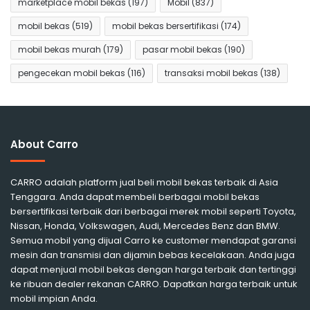
marketplace mobil bekas
(197)
Mobil
(837)
mobil bekas
(519)
mobil bekas bersertifikasi
(174)
mobil bekas murah
(179)
pasar mobil bekas
(190)
pengecekan mobil bekas
(116)
transaksi mobil bekas
(138)
About Carro
CARRO adalah platform jual beli mobil bekas terbaik di Asia
Tenggara. Anda dapat membeli berbagai mobil bekas
bersertifikasi terbaik dari berbagai merek mobil seperti Toyota,
Nissan, Honda, Volkswagen, Audi, Mercedes Benz dan BMW.
Semua mobil yang dijual Carro ke customer mendapat garansi
mesin dan transmisi dan dijamin bebas kecelakaan. Anda juga
dapat menjual mobil bekas dengan harga terbaik dan tertinggi
ke ribuan dealer rekanan CARRO. Dapatkan harga terbaik untuk
mobil impian Anda.