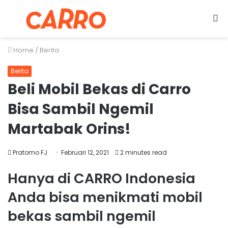
Menu
S
fo
Home
/
Berita
Berita
Beli Mobil Bekas di Carro
Bisa Sambil Ngemil
Martabak Orins!
Pratomo FJ
Februari 12, 2021
2 minutes read
Hanya di CARRO Indonesia
Anda bisa menikmati mobil
bekas sambil ngemil