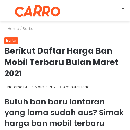
Menu
S
fo
Home
/
Berita
Berita
Berikut Daftar Harga Ban
Mobil Terbaru Bulan Maret
2021
Pratomo FJ
Maret 3, 2021
3 minutes read
Butuh ban baru lantaran
yang lama sudah aus? Simak
harga ban mobil terbaru