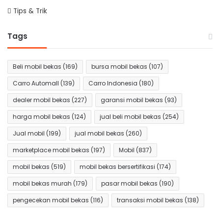
Tips & Trik
Tags
Beli mobil bekas
(169)
bursa mobil bekas
(107)
Carro Automall
(139)
Carro Indonesia
(180)
dealer mobil bekas
(227)
garansi mobil bekas
(93)
harga mobil bekas
(124)
jual beli mobil bekas
(254)
Jual mobil
(199)
jual mobil bekas
(260)
marketplace mobil bekas
(197)
Mobil
(837)
mobil bekas
(519)
mobil bekas bersertifikasi
(174)
mobil bekas murah
(179)
pasar mobil bekas
(190)
pengecekan mobil bekas
(116)
transaksi mobil bekas
(138)