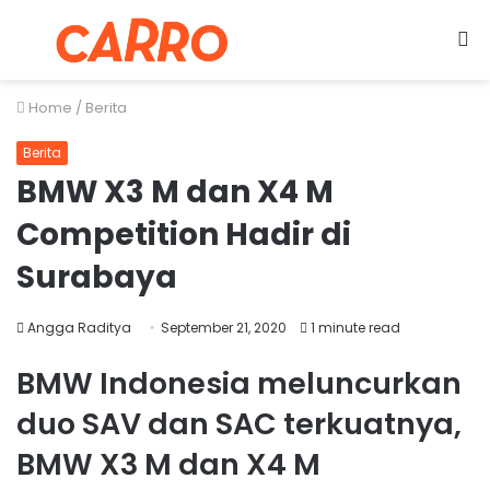
Menu
S
fo
Home
/
Berita
Berita
BMW X3 M dan X4 M
Competition Hadir di
Surabaya
Angga Raditya
September 21, 2020
1 minute read
BMW Indonesia meluncurkan
duo SAV dan SAC terkuatnya,
BMW X3 M dan X4 M