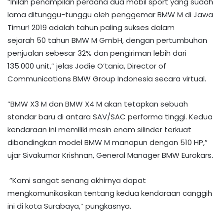
“
I
nilah
penampilan perdana
dua mobil sport yang sudah
lama ditunggu-tunggu oleh penggemar BMW M di
Jawa
Timur
! 2019 adalah tahun paling sukses dalam
sejarah
50 tahun
BMW M GmbH, dengan pertumbuhan
penjualan sebesar 32% dan pengiriman
lebih dari
135.000 unit,”
jelas
Jodie O’tania
, Director
of
Communications
BMW Group Indonesia
secara virtual
.
“BMW X3 M dan BMW X4 M akan tetapkan sebuah
standar baru di antara SAV/SAC performa tinggi. Kedua
kendaraan ini memiliki mesin enam silinder terkuat
dibandingkan model BMW M manapun dengan 510 HP,”
ujar
Sivakumar Krishnan, General Manager BMW Eurokars
.
“Kami sangat senang akhirnya dapat
mengkomunikasikan tentang kedua kendaraan canggih
ini di kota Surabaya,” pungkasnya.