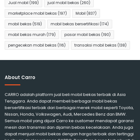
Jual mobil
(199)
jual mobil bekas
(260)
marketplace mobil bekas
(197)
Mobil
(837)
mobil bekas
(519)
mobil bekas bersertifikasi
(174)
mobil bekas murah
(179)
pasar mobil bekas
(190)
pengecekan mobil bekas
(116)
transaksi mobil bekas
(138)
About Carro
CARRO adalah platform jual beli mobil bekas terbaik di Asia
Tenggara. Anda dapat membeli berbagai mobil bekas
bersertifikasi terbaik dari berbagai merek mobil seperti Toyota,
Nissan, Honda, Volkswagen, Audi, Mercedes Benz dan BMW.
Semua mobil yang dijual Carro ke customer mendapat garansi
mesin dan transmisi dan dijamin bebas kecelakaan. Anda juga
dapat menjual mobil bekas dengan harga terbaik dan tertinggi