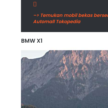
–> Temukan mobil bekas berserti
Automall Tokopedia
BMW X1