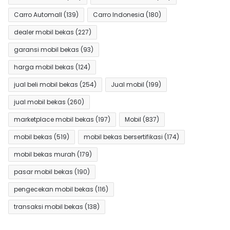
Carro Automall
(139)
Carro Indonesia
(180)
dealer mobil bekas
(227)
garansi mobil bekas
(93)
harga mobil bekas
(124)
jual beli mobil bekas
(254)
Jual mobil
(199)
jual mobil bekas
(260)
marketplace mobil bekas
(197)
Mobil
(837)
mobil bekas
(519)
mobil bekas bersertifikasi
(174)
mobil bekas murah
(179)
pasar mobil bekas
(190)
pengecekan mobil bekas
(116)
transaksi mobil bekas
(138)