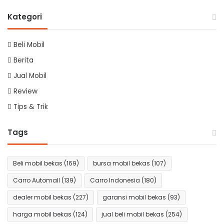
page
page
Kategori
Beli Mobil
Berita
Jual Mobil
Review
Tips & Trik
Tags
Beli mobil bekas
(169)
bursa mobil bekas
(107)
Carro Automall
(139)
Carro Indonesia
(180)
dealer mobil bekas
(227)
garansi mobil bekas
(93)
harga mobil bekas
(124)
jual beli mobil bekas
(254)