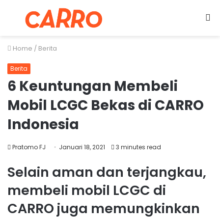
Menu
S
fo
Home
/
Berita
Berita
6 Keuntungan Membeli
Mobil LCGC Bekas di CARRO
Indonesia
Pratomo FJ
Januari 18, 2021
3 minutes read
Selain aman dan terjangkau,
membeli mobil LCGC di
CARRO juga memungkinkan