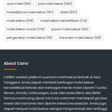
Jual mobil
(199)
jual mobil bekas
(260)
marketplace mobil bekas
(197)
Mobil
(837)
mobil bekas
(519)
mobil bekas bersertifikasi
(174)
mobil bekas murah
(179)
pasar mobil bekas
(190)
pengecekan mobil bekas
(116)
transaksi mobil bekas
(138)
About Carro
CARRO adalah platform jual beli mobil bekas terbaik di Asia
Tenggara. Anda dapat membeli berbagai mobil bekas
bersertifikasi terbaik dari berbagai merek mobil seperti Toyota,
Nissan, Honda, Volkswagen, Audi, Mercedes Benz dan BMW.
Semua mobil yang dijual Carro ke customer mendapat garansi
mesin dan transmisi dan dijamin bebas kecelakaan. Anda juga
dapat menjual mobil bekas dengan harga terbaik dan tertinggi