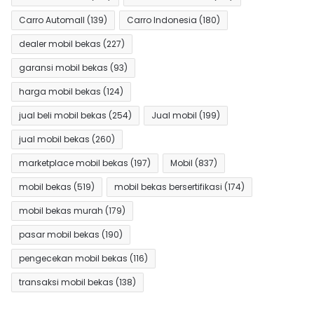
Carro Automall
(139)
Carro Indonesia
(180)
dealer mobil bekas
(227)
garansi mobil bekas
(93)
harga mobil bekas
(124)
jual beli mobil bekas
(254)
Jual mobil
(199)
jual mobil bekas
(260)
marketplace mobil bekas
(197)
Mobil
(837)
mobil bekas
(519)
mobil bekas bersertifikasi
(174)
mobil bekas murah
(179)
pasar mobil bekas
(190)
pengecekan mobil bekas
(116)
transaksi mobil bekas
(138)