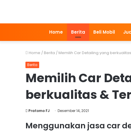
Home
Berita
Beli Mobil
Jua
Home
/
Berita
/
Memilih Car Detailing yang berkualit
Berita
Memilih Car Deta
berkualitas & Te
Pratomo FJ
Desember 14, 2021
Menggunakan jasa car det