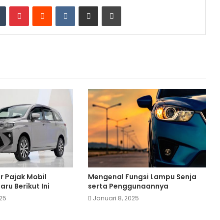
dIn
Tumblr
Pinterest
Reddit
VKontakte
Share via Email
Print
r Pajak Mobil
Mengenal Fungsi Lampu Senja
ru Berikut Ini
serta Penggunaannya
025
Januari 8, 2025