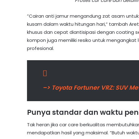
Proses car care dan detaili
”Cairan anti jamur mengandung zat asam untuk 
kusam dalam waktu hitungan hari,” tambah Are
khusus dan cepat diantisipasi dengan coating sete
kompon juga memiliki resiko untuk mengangkat l
profesional.
–> Toyota Fortuner VRZ: SUV M
Punya standar dan waktu pen
Tak heran jika car care berkualitas membutuhka
mendapatkan hasil yang maksimal. ”Butuh waktu l