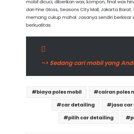
mobil dicuci, diberikan wax, kompon, final wax 
dari Fine Gloss, Seasons City Mall, Jakarta Barat
memang cukup mahal. Jasanya sendiri berkisar a
berkualitas.
–> Sedang cari mobil yang Anda
biaya poles mobil
cairan poles 
car detailing
jasa car
pilih car detailing
p