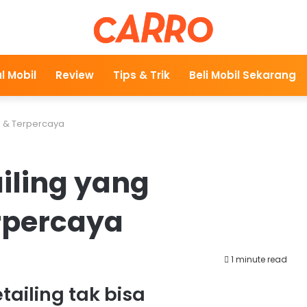
l Mobil
Review
Tips & Trik
Beli Mobil Sekarang
as & Terpercaya
iling yang
rpercaya
1 minute read
ailing tak bisa