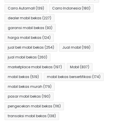
Carro Automall
(139)
Carro Indonesia
(180)
dealer mobil bekas
(227)
garansi mobil bekas
(93)
harga mobil bekas
(124)
jual beli mobil bekas
(254)
Jual mobil
(199)
jual mobil bekas
(260)
marketplace mobil bekas
(197)
Mobil
(837)
mobil bekas
(519)
mobil bekas bersertifikasi
(174)
mobil bekas murah
(179)
pasar mobil bekas
(190)
pengecekan mobil bekas
(116)
transaksi mobil bekas
(138)