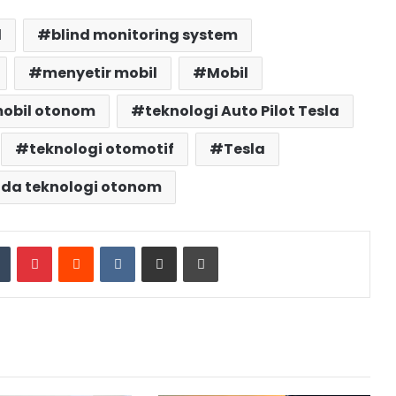
l
blind monitoring system
menyetir mobil
Mobil
obil otonom
teknologi Auto Pilot Tesla
teknologi otomotif
Tesla
ada teknologi otonom
dIn
Tumblr
Pinterest
Reddit
VKontakte
Share via Email
Print