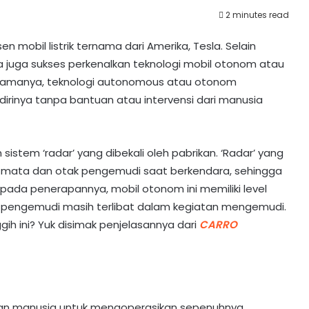
2 minutes read
 mobil listrik ternama dari Amerika, Tesla. Selain
sla juga sukses perkenalkan teknologi mobil otonom atau
 namanya, teknologi autonomous atau otonom
irinya tanpa bantuan atau intervensi dari manusia
stem ‘radar’ yang dibekali oleh pabrikan. ‘Radar’ yang
 mata dan otak pengemudi saat berkendara, sehingga
pada penerapannya, mobil otonom ini memiliki level
 pengemudi masih terlibat dalam kegiatan mengemudi.
h ini? Yuk disimak penjelasannya dari
CARRO
tuan manusia untuk mengoperasikan sepenuhnya