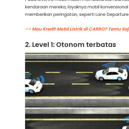
kendaraan mereka, layaknya mobil konvension
memberikan peringatan, seperti Lane Departure 
–> Mau Kredit Mobil Listrik di CARRO? Tentu Saj
2. Level 1: Otonom terbatas