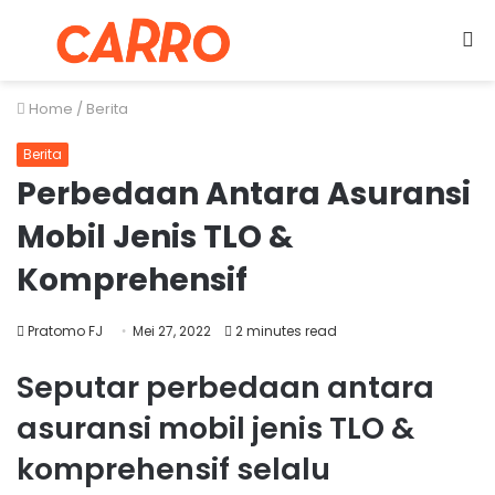
Menu
S
fo
Home
/
Berita
Berita
Perbedaan Antara Asuransi
Mobil Jenis TLO &
Komprehensif
Pratomo FJ
Mei 27, 2022
2 minutes read
Seputar perbedaan antara
asuransi mobil jenis TLO &
komprehensif selalu