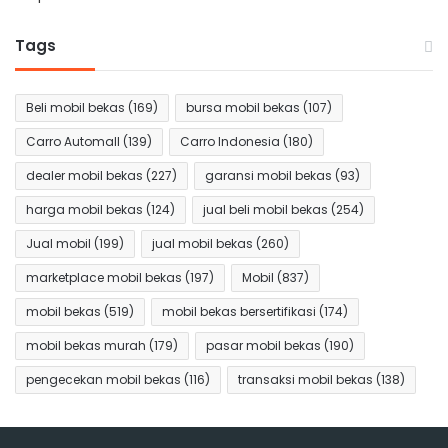
Tags
Beli mobil bekas
(169)
bursa mobil bekas
(107)
Carro Automall
(139)
Carro Indonesia
(180)
dealer mobil bekas
(227)
garansi mobil bekas
(93)
harga mobil bekas
(124)
jual beli mobil bekas
(254)
Jual mobil
(199)
jual mobil bekas
(260)
marketplace mobil bekas
(197)
Mobil
(837)
mobil bekas
(519)
mobil bekas bersertifikasi
(174)
mobil bekas murah
(179)
pasar mobil bekas
(190)
pengecekan mobil bekas
(116)
transaksi mobil bekas
(138)