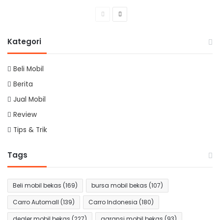
Previous
Next
page
page
Kategori
Beli Mobil
Berita
Jual Mobil
Review
Tips & Trik
Tags
Beli mobil bekas
(169)
bursa mobil bekas
(107)
Carro Automall
(139)
Carro Indonesia
(180)
dealer mobil bekas
(227)
garansi mobil bekas
(93)