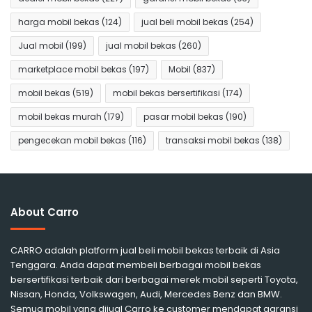
harga mobil bekas
(124)
jual beli mobil bekas
(254)
Jual mobil
(199)
jual mobil bekas
(260)
marketplace mobil bekas
(197)
Mobil
(837)
mobil bekas
(519)
mobil bekas bersertifikasi
(174)
mobil bekas murah
(179)
pasar mobil bekas
(190)
pengecekan mobil bekas
(116)
transaksi mobil bekas
(138)
About Carro
CARRO adalah platform jual beli mobil bekas terbaik di Asia
Tenggara. Anda dapat membeli berbagai mobil bekas
bersertifikasi terbaik dari berbagai merek mobil seperti Toyota,
Nissan, Honda, Volkswagen, Audi, Mercedes Benz dan BMW.
Semua mobil yang dijual Carro ke customer mendapat garansi