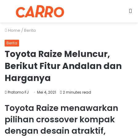
Menu
S
fo
Home
/
Berita
Berita
Toyota Raize Meluncur,
Berikut Fitur Andalan dan
Harganya
Pratomo FJ
Mei 4, 2021
2 minutes read
Toyota Raize menawarkan
pilihan crossover kompak
dengan desain atraktif,