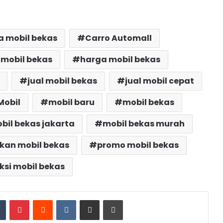
a mobil bekas
Carro Automall
 mobil bekas
harga mobil bekas
jual mobil bekas
jual mobil cepat
Mobil
mobil baru
mobil bekas
bil bekas jakarta
mobil bekas murah
kan mobil bekas
promo mobil bekas
ksi mobil bekas
dIn
Tumblr
Pinterest
Reddit
VKontakte
Share via Email
Print