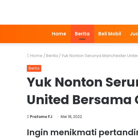
Home
Berita
Beli Mobil
Jua
Home
/
Berita
/
Yuk Nonton Serunya Manchester Unit
Berita
Yuk Nonton Ser
United Bersama
Pratomo FJ
Mei 18, 2022
Ingin menikmati pertand