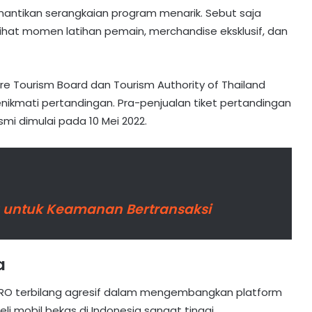
ntikan serangkaian program menarik. Sebut saja
lihat momen latihan pemain, merchandise eksklusif, dan
 Tourism Board dan Tourism Authority of Thailand
ikmati pertandingan. Pra-penjualan tiket pertandingan
smi dimulai pada 10 Mei 2022.
ya untuk Keamanan Bertransaksi
a
ARRO terbilang agresif dalam mengembangkan platform
beli mobil bekas di Indonesia sangat tinggi.