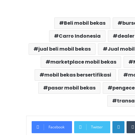
Beli mobil bekas
burs
Carro Indonesia
dealer
jual beli mobil bekas
Jual mobil
marketplace mobil bekas
mobil bekas bersertifikasi
mo
pasar mobil bekas
pengece
transa
Linke
Facebook
Twitter