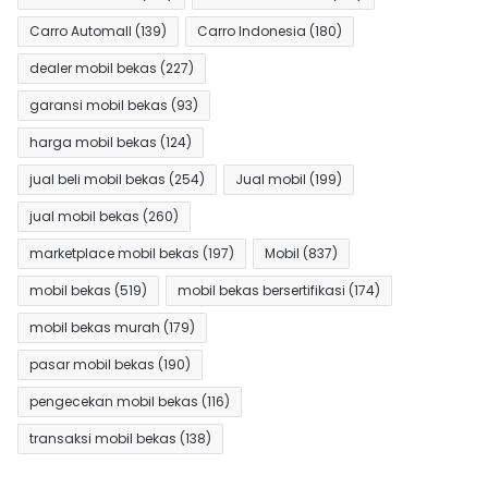
Carro Automall
(139)
Carro Indonesia
(180)
dealer mobil bekas
(227)
garansi mobil bekas
(93)
harga mobil bekas
(124)
jual beli mobil bekas
(254)
Jual mobil
(199)
jual mobil bekas
(260)
marketplace mobil bekas
(197)
Mobil
(837)
mobil bekas
(519)
mobil bekas bersertifikasi
(174)
mobil bekas murah
(179)
pasar mobil bekas
(190)
pengecekan mobil bekas
(116)
transaksi mobil bekas
(138)