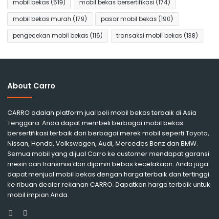
mobil bekas
(519)
mobil bekas bersertifikasi
(174)
mobil bekas murah
(179)
pasar mobil bekas
(190)
pengecekan mobil bekas
(116)
transaksi mobil bekas
(138)
About Carro
CARRO adalah platform jual beli mobil bekas terbaik di Asia
Tenggara. Anda dapat membeli berbagai mobil bekas
bersertifikasi terbaik dari berbagai merek mobil seperti Toyota,
Nissan, Honda, Volkswagen, Audi, Mercedes Benz dan BMW.
Semua mobil yang dijual Carro ke customer mendapat garansi
mesin dan transmisi dan dijamin bebas kecelakaan. Anda juga
dapat menjual mobil bekas dengan harga terbaik dan tertinggi
ke ribuan dealer rekanan CARRO. Dapatkan harga terbaik untuk
mobil impian Anda.
Facebook
Instagram