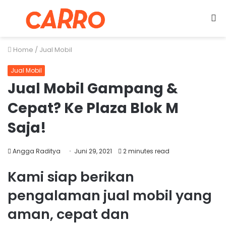
Menu
S
fo
Home
/
Jual Mobil
Jual Mobil
Jual Mobil Gampang &
Cepat? Ke Plaza Blok M
Saja!
Angga Raditya
Juni 29, 2021
2 minutes read
Kami siap berikan
pengalaman jual mobil yang
aman, cepat dan