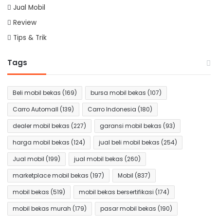
Jual Mobil
Review
Tips & Trik
Tags
Beli mobil bekas
(169)
bursa mobil bekas
(107)
Carro Automall
(139)
Carro Indonesia
(180)
dealer mobil bekas
(227)
garansi mobil bekas
(93)
harga mobil bekas
(124)
jual beli mobil bekas
(254)
Jual mobil
(199)
jual mobil bekas
(260)
marketplace mobil bekas
(197)
Mobil
(837)
mobil bekas
(519)
mobil bekas bersertifikasi
(174)
mobil bekas murah
(179)
pasar mobil bekas
(190)