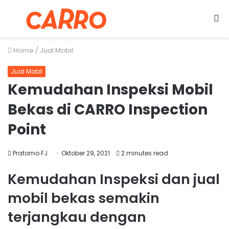
Menu
S
fo
Home
/
Jual Mobil
Jual Mobil
Kemudahan Inspeksi Mobil
Bekas di CARRO Inspection
Point
Pratomo FJ
Oktober 29, 2021
2 minutes read
Kemudahan Inspeksi dan jual
mobil bekas semakin
terjangkau dengan