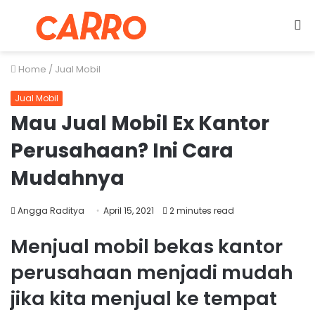
Menu
S
fo
Home
/
Jual Mobil
Jual Mobil
Mau Jual Mobil Ex Kantor
Perusahaan? Ini Cara
Mudahnya
Angga Raditya
April 15, 2021
2 minutes read
Menjual mobil bekas kantor
perusahaan menjadi mudah
jika kita menjual ke tempat