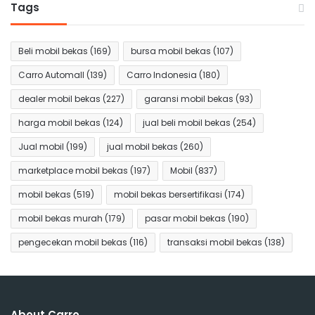
Tags
Beli mobil bekas
(169)
bursa mobil bekas
(107)
Carro Automall
(139)
Carro Indonesia
(180)
dealer mobil bekas
(227)
garansi mobil bekas
(93)
harga mobil bekas
(124)
jual beli mobil bekas
(254)
Jual mobil
(199)
jual mobil bekas
(260)
marketplace mobil bekas
(197)
Mobil
(837)
mobil bekas
(519)
mobil bekas bersertifikasi
(174)
mobil bekas murah
(179)
pasar mobil bekas
(190)
pengecekan mobil bekas
(116)
transaksi mobil bekas
(138)
About Carro