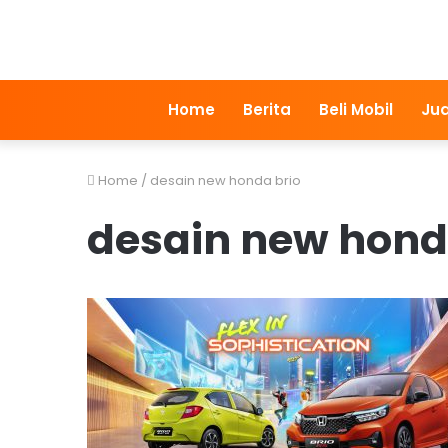
Home
Berita
Beli Mobil
Jua
Home
/
desain new honda brio
desain new hond