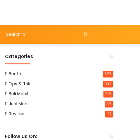
Search
for
Categories
Berita
678
Tips & Trik
332
Beli Mobil
198
Jual Mobil
88
Review
27
Follow Us On: