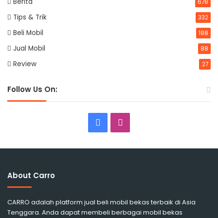
Berita
678
Tips & Trik
332
Beli Mobil
198
Jual Mobil
88
Review
27
Follow Us On:
Facebook
Instagram
About Carro
CARRO adalah platform jual beli mobil bekas terbaik di Asia
Tenggara. Anda dapat membeli berbagai mobil bekas