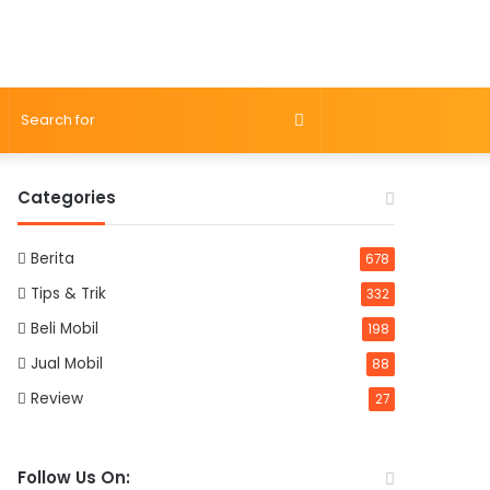
Search
for
Categories
Berita
678
Tips & Trik
332
Beli Mobil
198
Jual Mobil
88
Review
27
Follow Us On: