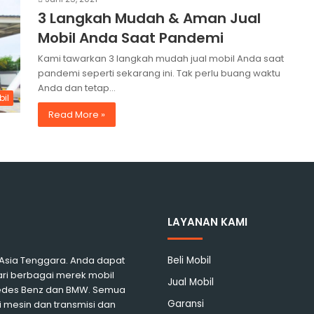
3 Langkah Mudah & Aman Jual
Mobil Anda Saat Pandemi
Kami tawarkan 3 langkah mudah jual mobil Anda saat
pandemi seperti sekarang ini. Tak perlu buang waktu
Anda dan tetap…
bil
Read More »
LAYANAN KAMI
i Asia Tenggara. Anda dapat
Beli Mobil
ari berbagai merek mobil
Jual Mobil
rcedes Benz dan BMW. Semua
Garansi
 mesin dan transmisi dan