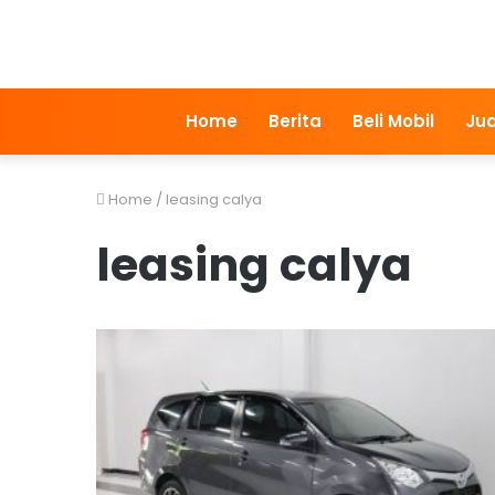
Home
Berita
Beli Mobil
Jua
Home
/
leasing calya
leasing calya