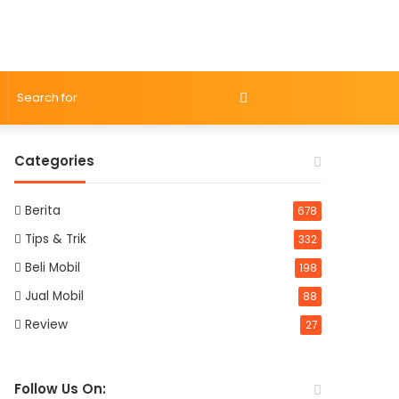
Search
for
Categories
Berita
678
Tips & Trik
332
Beli Mobil
198
Jual Mobil
88
Review
27
Follow Us On: