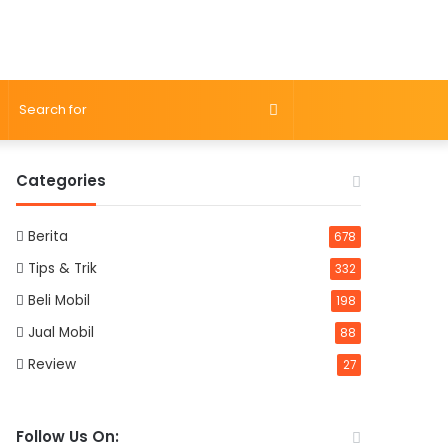
Search
for
Categories
Berita
678
Tips & Trik
332
Beli Mobil
198
Jual Mobil
88
Review
27
Follow Us On: