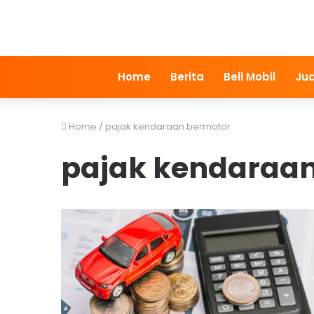
Home
Berita
Beli Mobil
Jua
Home
/
pajak kendaraan bermotor
pajak kendaraa