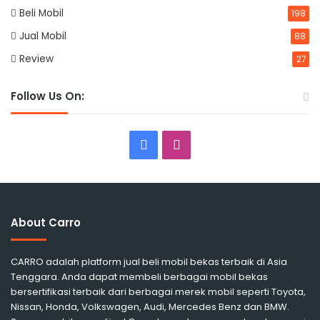
Beli Mobil
198
Jual Mobil
88
Review
27
Follow Us On:
Facebook
Instagram
About Carro
CARRO adalah platform jual beli mobil bekas terbaik di Asia
Tenggara. Anda dapat membeli berbagai mobil bekas
bersertifikasi terbaik dari berbagai merek mobil seperti Toyota,
Nissan, Honda, Volkswagen, Audi, Mercedes Benz dan BMW.