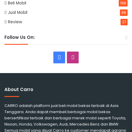
Beli Mobil
198
Jual Mobil
88
Review
27
Follow Us On:
Facebook
Instagram
About Carro
CARRO adalah platform jual beli mobil bekas terbaik di Asia
Tenggara. Anda dapat membeli berbagai mobil bekas
bersertifikasi terbaik dari berbagai merek mobil seperti Toyota,
Nissan, Honda, Volkswagen, Audi, Mercedes Benz dan BMW.
Semua mobil yang dijual Carro ke customer mendapat garansi