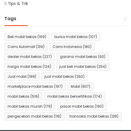
Tips & Trik
Tags
Beli mobil bekas
(169)
bursa mobil bekas
(107)
Carro Automall
(139)
Carro Indonesia
(180)
dealer mobil bekas
(227)
garansi mobil bekas
(93)
harga mobil bekas
(124)
jual beli mobil bekas
(254)
Jual mobil
(199)
jual mobil bekas
(260)
marketplace mobil bekas
(197)
Mobil
(837)
mobil bekas
(519)
mobil bekas bersertifikasi
(174)
mobil bekas murah
(179)
pasar mobil bekas
(190)
pengecekan mobil bekas
(116)
transaksi mobil bekas
(138)