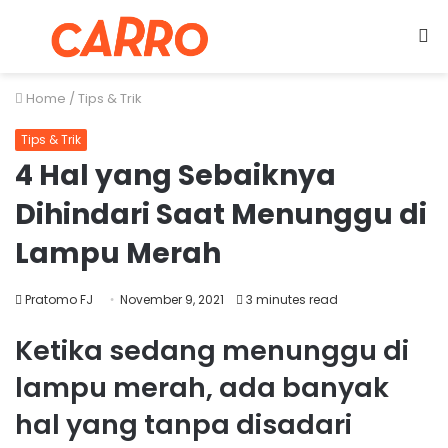
Menu
S
fo
Home
/
Tips & Trik
Tips & Trik
4 Hal yang Sebaiknya
Dihindari Saat Menunggu di
Lampu Merah
Pratomo FJ
November 9, 2021
3 minutes read
Ketika sedang menunggu di
lampu merah, ada banyak
hal yang tanpa disadari