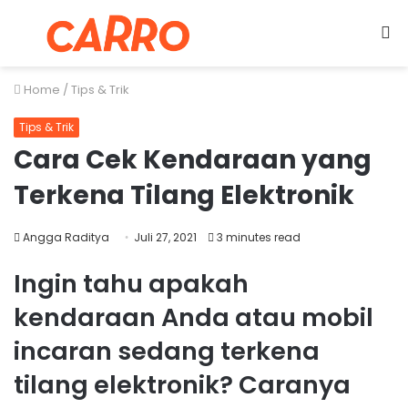
Menu
S
fo
Home
/
Tips & Trik
Tips & Trik
Cara Cek Kendaraan yang
Terkena Tilang Elektronik
Angga Raditya
Juli 27, 2021
3 minutes read
Ingin tahu apakah
kendaraan Anda atau mobil
incaran sedang terkena
tilang elektronik? Caranya