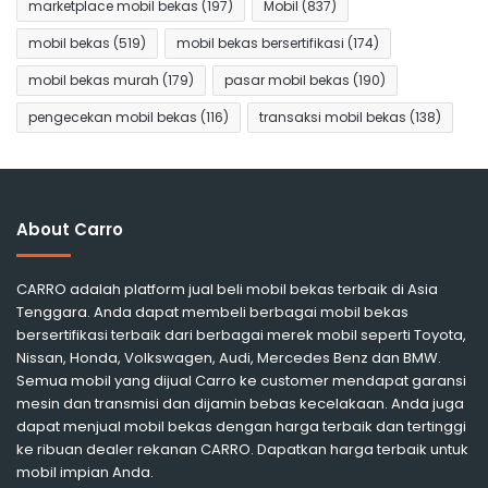
marketplace mobil bekas
(197)
Mobil
(837)
mobil bekas
(519)
mobil bekas bersertifikasi
(174)
mobil bekas murah
(179)
pasar mobil bekas
(190)
pengecekan mobil bekas
(116)
transaksi mobil bekas
(138)
About Carro
CARRO adalah platform jual beli mobil bekas terbaik di Asia
Tenggara. Anda dapat membeli berbagai mobil bekas
bersertifikasi terbaik dari berbagai merek mobil seperti Toyota,
Nissan, Honda, Volkswagen, Audi, Mercedes Benz dan BMW.
Semua mobil yang dijual Carro ke customer mendapat garansi
mesin dan transmisi dan dijamin bebas kecelakaan. Anda juga
dapat menjual mobil bekas dengan harga terbaik dan tertinggi
ke ribuan dealer rekanan CARRO. Dapatkan harga terbaik untuk
mobil impian Anda.