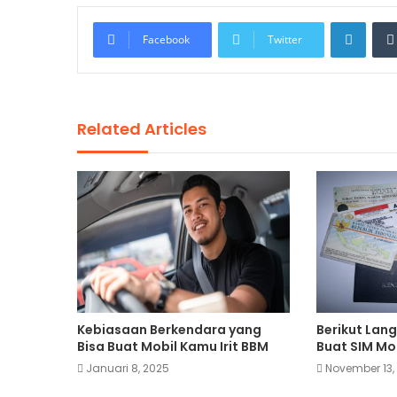
Linke
Facebook
Twitter
Related Articles
Kebiasaan Berkendara yang
Berikut Lan
Bisa Buat Mobil Kamu Irit BBM
Buat SIM Mo
Januari 8, 2025
November 13,