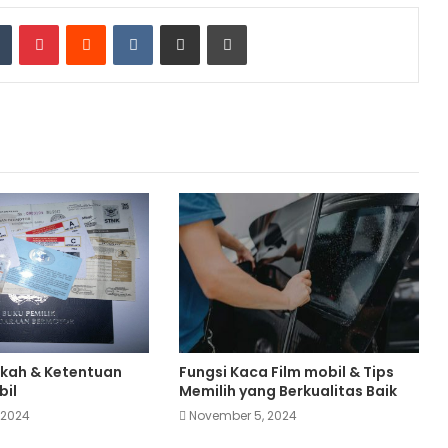
dIn
Tumblr
Pinterest
Reddit
VKontakte
Share via Email
Print
gkah & Ketentuan
Fungsi Kaca Film mobil & Tips
bil
Memilih yang Berkualitas Baik
 2024
November 5, 2024