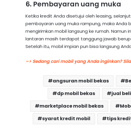
6. Pembayaran uang muka
Ketika kredit Anda disetujui oleh leasing, selan
pembayaran uang muka rampung, maka Anda b
mengirimkan mobil langsung ke rumah. Namun ing
lantaran masih terdapat tanggung jawab berup
Setelah itu, mobil impian pun bisa langsung An
–> Sedang cari mobil yang Anda inginkan? Sil
angsuran mobil bekas
Be
dp mobil bekas
jual bel
marketplace mobil bekas
Mobi
syarat kredit mobil
tips kred