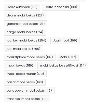
Carro Automall
(139)
Carro Indonesia
(180)
dealer mobil bekas
(227)
garansi mobil bekas
(93)
harga mobil bekas
(124)
jual beli mobil bekas
(254)
Jual mobil
(199)
jual mobil bekas
(260)
marketplace mobil bekas
(197)
Mobil
(837)
mobil bekas
(519)
mobil bekas bersertifikasi
(174)
mobil bekas murah
(179)
pasar mobil bekas
(190)
pengecekan mobil bekas
(116)
transaksi mobil bekas
(138)