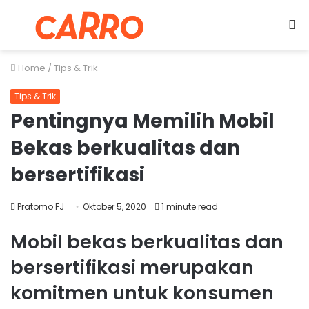
Menu
S
fo
Home
/
Tips & Trik
Tips & Trik
Pentingnya Memilih Mobil
Bekas berkualitas dan
bersertifikasi
Pratomo FJ
Oktober 5, 2020
1 minute read
Mobil bekas berkualitas dan
bersertifikasi merupakan
komitmen untuk konsumen