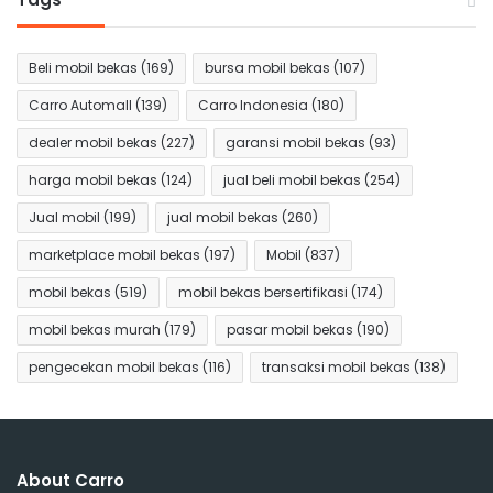
Beli mobil bekas
(169)
bursa mobil bekas
(107)
Carro Automall
(139)
Carro Indonesia
(180)
dealer mobil bekas
(227)
garansi mobil bekas
(93)
harga mobil bekas
(124)
jual beli mobil bekas
(254)
Jual mobil
(199)
jual mobil bekas
(260)
marketplace mobil bekas
(197)
Mobil
(837)
mobil bekas
(519)
mobil bekas bersertifikasi
(174)
mobil bekas murah
(179)
pasar mobil bekas
(190)
pengecekan mobil bekas
(116)
transaksi mobil bekas
(138)
About Carro