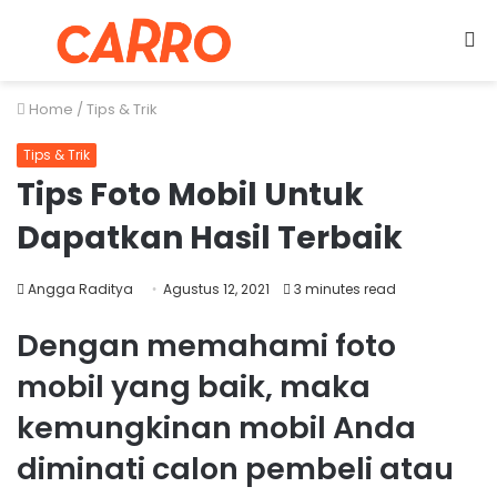
Menu
S
fo
Home
/
Tips & Trik
Tips & Trik
Tips Foto Mobil Untuk
Dapatkan Hasil Terbaik
Angga Raditya
Agustus 12, 2021
3 minutes read
Dengan memahami foto
mobil yang baik, maka
kemungkinan mobil Anda
diminati calon pembeli atau