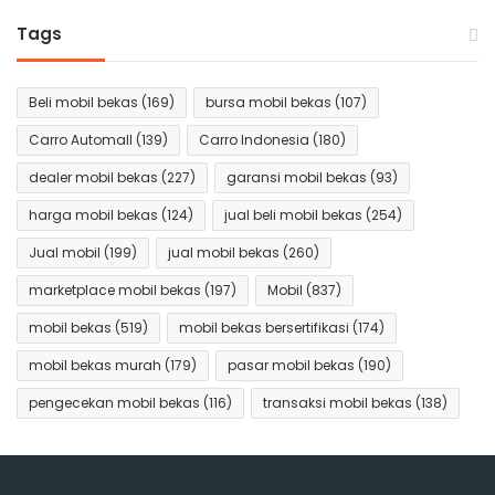
Tags
Beli mobil bekas
(169)
bursa mobil bekas
(107)
Carro Automall
(139)
Carro Indonesia
(180)
dealer mobil bekas
(227)
garansi mobil bekas
(93)
harga mobil bekas
(124)
jual beli mobil bekas
(254)
Jual mobil
(199)
jual mobil bekas
(260)
marketplace mobil bekas
(197)
Mobil
(837)
mobil bekas
(519)
mobil bekas bersertifikasi
(174)
mobil bekas murah
(179)
pasar mobil bekas
(190)
pengecekan mobil bekas
(116)
transaksi mobil bekas
(138)