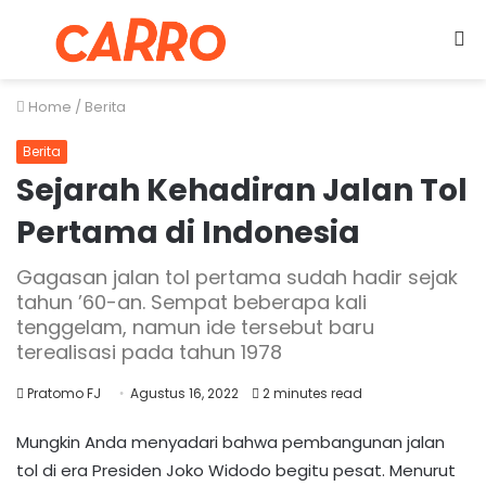
Menu
S
fo
Home
/
Berita
Berita
Sejarah Kehadiran Jalan Tol
Pertama di Indonesia
Gagasan jalan tol pertama sudah hadir sejak
tahun ’60-an. Sempat beberapa kali
tenggelam, namun ide tersebut baru
terealisasi pada tahun 1978
Pratomo FJ
Agustus 16, 2022
2 minutes read
Mungkin Anda menyadari bahwa pembangunan jalan
tol di era Presiden Joko Widodo begitu pesat. Menurut