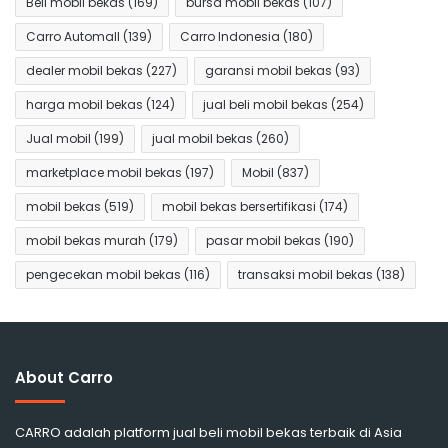
Beli mobil bekas
(169)
bursa mobil bekas
(107)
Carro Automall
(139)
Carro Indonesia
(180)
dealer mobil bekas
(227)
garansi mobil bekas
(93)
harga mobil bekas
(124)
jual beli mobil bekas
(254)
Jual mobil
(199)
jual mobil bekas
(260)
marketplace mobil bekas
(197)
Mobil
(837)
mobil bekas
(519)
mobil bekas bersertifikasi
(174)
mobil bekas murah
(179)
pasar mobil bekas
(190)
pengecekan mobil bekas
(116)
transaksi mobil bekas
(138)
About Carro
CARRO adalah platform jual beli mobil bekas terbaik di Asia