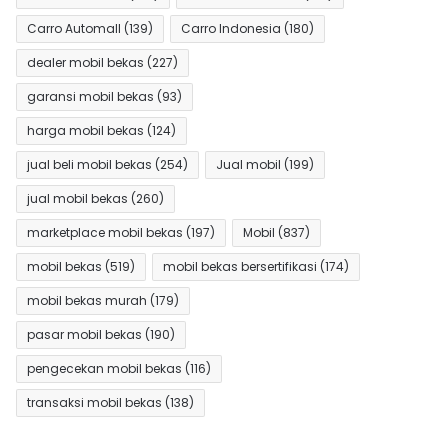
Carro Automall
(139)
Carro Indonesia
(180)
dealer mobil bekas
(227)
garansi mobil bekas
(93)
harga mobil bekas
(124)
jual beli mobil bekas
(254)
Jual mobil
(199)
jual mobil bekas
(260)
marketplace mobil bekas
(197)
Mobil
(837)
mobil bekas
(519)
mobil bekas bersertifikasi
(174)
mobil bekas murah
(179)
pasar mobil bekas
(190)
pengecekan mobil bekas
(116)
transaksi mobil bekas
(138)