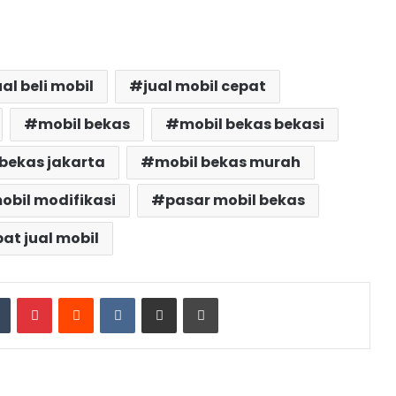
ual beli mobil
jual mobil cepat
mobil bekas
mobil bekas bekasi
 bekas jakarta
mobil bekas murah
obil modifikasi
pasar mobil bekas
at jual mobil
dIn
Tumblr
Pinterest
Reddit
VKontakte
Share via Email
Print